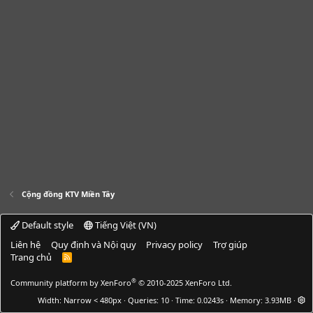
Cộng đồng KTV Miền Tây
Default style
Tiếng Việt (VN)
Liên hệ
Quy định và Nội quy
Privacy policy
Trợ giúp
Trang chủ
R
S
S
®
Community platform by XenForo
© 2010-2025 XenForo Ltd.
Width
Queries
10
Time
0.0243s
Memory
3.93MB