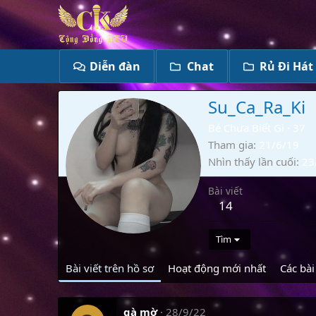
Diễn đàn
Chat
Rủ Đi Hát
Su_Ca_Ra_Ki
Bé Chưa Biết Gì
·
37
Tham gia
21/6/19
Nhìn thấy lần cuối
23
Bài viết
14
Tìm
Bài viết trên hồ sơ
Hoạt động mới nhất
Các bài
gà mờ
28/9/22