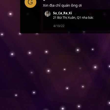
G
Xin địa chỉ quán ông ơi
Su_Ca_Ra_Ki
21 Bùi Thị Xuân, Q1 nha bác
4/10/22